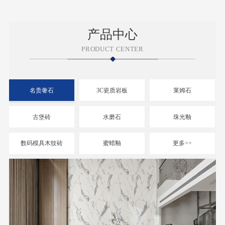
产品中心
PRODUCT CENTER
名贵奢石
3C瓷质岩板
莱姆石
古堡砖
水磨石
珠光釉
数码模具木纹砖
蜜蜡釉
更多>>