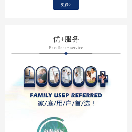
更多>
优+服务
Excellent + service
莱姆石
把亿年深海原石搬进家
复刻深海莱姆石天然纹理，润雅天成；微模哑雕+超细干
粒，高级耐看；高致密砖面耐磨抗造，长期使用不易刮
花；砖面紧实细腻不藏污，省心好打理。