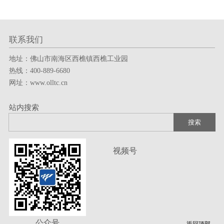
联系我们
地址：佛山市南海区西樵镇西樵工业园
服务热线
热线：400-889-6680
网址：www.olltc.cn
400-889-6680
站内搜索
技术支持：
一七八广告
版权所有© 佛山市申粤陶瓷有限公司 备案号：
粤ICP备2024357412号-4
视频号
水磨石
简约质感，现代高级
潮流水磨石纹理，简约素雅，适配多元风格空间；干粒仿
真细节精细还原石子的嵌套感；高致密砖面耐磨抗造，长
公众号
返回顶部