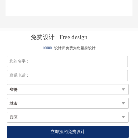
古堡砖
原石纹脉，中古本真
免费设计 | Free design
10000+
设计师免费为您量身设计
复刻古堡石壁原生肌理，浪漫复古；微模+超细干粒，高级
耐看；高致密砖面耐磨抗造，长期使用不易刮花；砖面紧
实细腻不藏污，省心好打理。
更多>