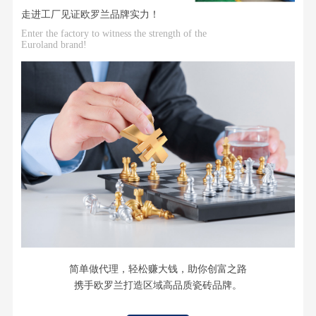
3C瓷质岩板
走进工厂见证欧罗兰品牌实力！
大美之作，高端之选
Enter the factory to witness the strength of the
Euroland brand!
执行严格的企业内控标准，符合并优于国标GB/T4100-
2015 附录G，属于瓷质砖，通过中国3C强制性产品认证，
属于A类等级建筑材料，使用范围不受任何限制。
更多>
简单做代理，轻松赚大钱，助你创富之路
携手欧罗兰打造区域高品质瓷砖品牌。